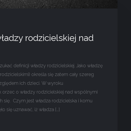
adzy rodzicielskiej nad
ać definicji władzy rodzicielskiej. Jako władzę
odzicielskimi) określa się zatem cały szereg
zględem ich dzieci. W wyroku
orzec o władzy rodzicielskiej nad wspólnymi
 się. Czym jest władza rodzicielska i komu
o się uznawać, iż władza […]