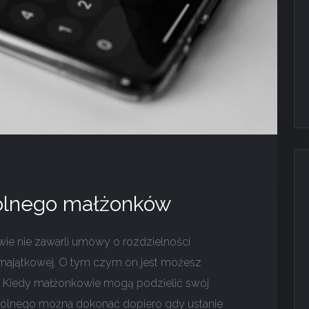
pólnego małżonków
ie nie zawarli umowy o rozdzielności
 majątkowej. O tym czym on jest możesz
u. Kiedy małżonkowie mogą podzielić swój
pólnego można dokonać dopiero gdy ustanie