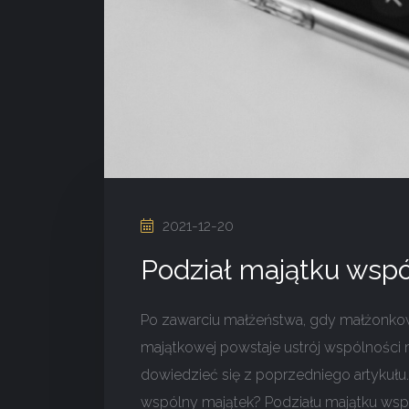
2021-12-20
Podział majątku ws
Po zawarciu małżeństwa, gdy małżonkow
majątkowej powstaje ustrój wspólności
dowiedzieć się z poprzedniego artykuł
wspólny majątek? Podziału majątku ws