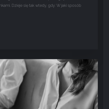
mi. Dzieje się tak wtedy, gdy: W jaki sposób