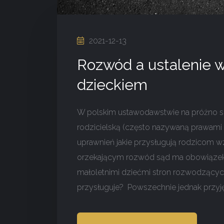
2021-12-13
Rozwód a ustalenie wł
dzieckiem
W polskim ustawodawstwie na próżno szuk
rodzicielską (często nazywaną prawami r
uprawnień jakie przysługują rodzicom w
orzekającym rozwód sąd ma obowiązek 
małoletnimi dziećmi stron rozwodzących
przysługuje? Powszechnie jednak przyjęł