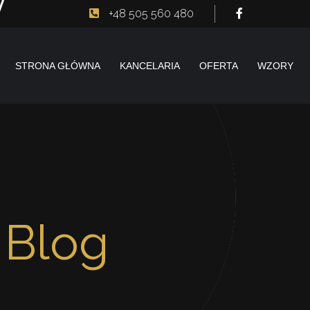
+48 505 560 480
STRONA GŁÓWNA
KANCELARIA
OFERTA
WZORY
:
Blog