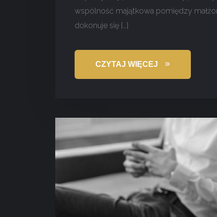
wspólność majątkowa pomiędzy małżonka
dokonuje się […]
CZYTAJ WIĘCEJ