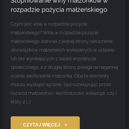
Stopniowanie winy małżonków w
rozpadzie pożycia małżeńskiego
Czym jest wina w rozpadzie pożycia
małżeńskiego? Wina w rozpadzie pożycia
małżeńskiego stanowi z jednej strony naruszenie
obowiązków małżeńskich wskazanych w ustawie
lub też wynikających z zasad współżycia
społecznego, a z drugiej strony polega na nagannej
ocenie zachowania małżonka. Oba te elementy
muszą wystąpić łącznie. Sąd rozwiązując przez
rozwód małżeństwo, każdorazowo wskazuje, czy i
który z […]
CZYTAJ WIĘCEJ