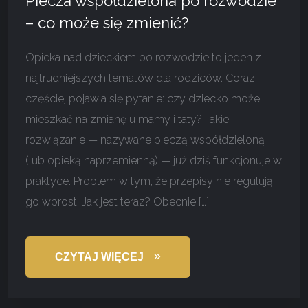
Piecza współdzielona po rozwodzie
– co może się zmienić?
Opieka nad dzieckiem po rozwodzie to jeden z
najtrudniejszych tematów dla rodziców. Coraz
częściej pojawia się pytanie: czy dziecko może
mieszkać na zmianę u mamy i taty? Takie
rozwiązanie — nazywane pieczą współdzieloną
(lub opieką naprzemienną) — już dziś funkcjonuje w
praktyce. Problem w tym, że przepisy nie regulują
go wprost. Jak jest teraz? Obecnie […]
CZYTAJ WIĘCEJ