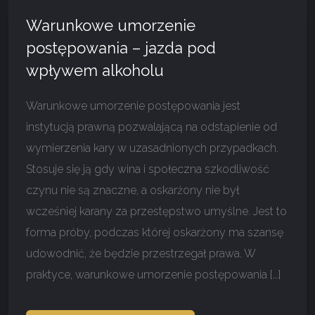
Warunkowe umorzenie
postępowania – jazda pod
wpływem alkoholu
Warunkowe umorzenie postępowania jest
instytucją prawną pozwalającą na odstąpienie od
wymierzenia kary w uzasadnionych przypadkach.
Stosuje się ją gdy wina i społeczna szkodliwość
czynu nie są znaczne, a oskarżony nie był
wcześniej karany za przestępstwo umyślne. Jest to
forma próby, podczas której oskarżony ma szansę
udowodnić, że będzie przestrzegał prawa. W
praktyce, warunkowe umorzenie postępowania […]