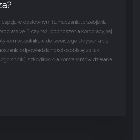
za?
cepcja w dosłownym tłumaczeniu „przebijania
rporate veil”) czy też „podnoszenia korporacyjnej
aktykom wspólników do swoistego ukrywania się
oszenia odpowiedzialności osobistej za tak
go spółki), szkodliwe dla kontrahentów działania.