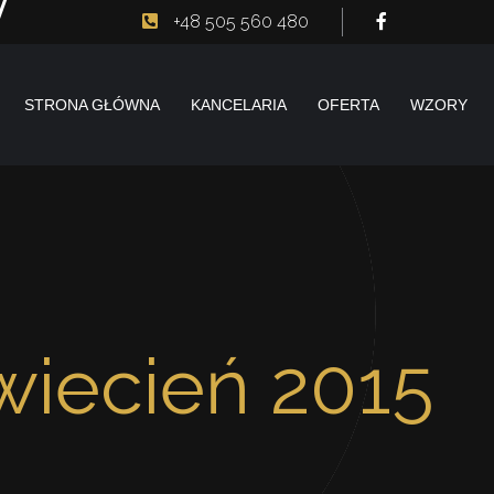
+48 505 560 480
STRONA GŁÓWNA
KANCELARIA
OFERTA
WZORY
wiecień 2015