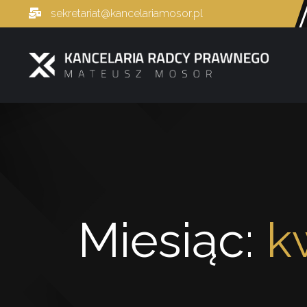
sekretariat@kancelariamosor.pl
Miesiąc:
k