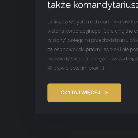
także komandytarius
Istniejąca w systemach common law kon
welonu korporacyjnego” („piercing the co
zasłony” polega na przeciwdziałaniu pr
za osobowością prawną spółek i nie pon
naprawdę swoje (nie organu zarządzające
W prawie polskim brak […]
CZYTAJ WIĘCEJ