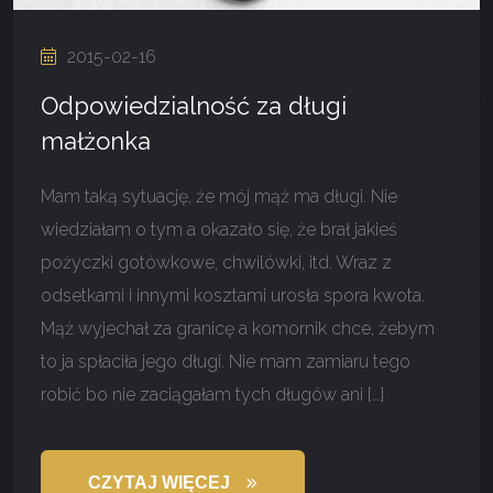
2015-02-16
Odpowiedzialność za długi
małżonka
Mam taką sytuację, że mój mąż ma długi. Nie
wiedziałam o tym a okazało się, że brał jakieś
pożyczki gotówkowe, chwilówki, itd. Wraz z
odsetkami i innymi kosztami urosła spora kwota.
Mąż wyjechał za granicę a komornik chce, żebym
to ja spłaciła jego długi. Nie mam zamiaru tego
robić bo nie zaciągałam tych długów ani […]
CZYTAJ WIĘCEJ