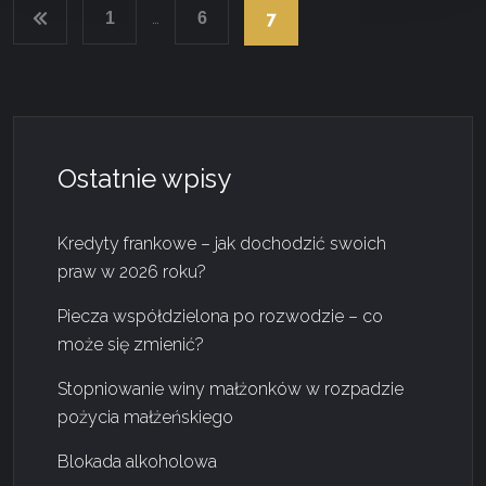
N
…
7
1
6
a
w
i
Ostatnie wpisy
g
Kredyty frankowe – jak dochodzić swoich
a
praw w 2026 roku?
Piecza współdzielona po rozwodzie – co
c
może się zmienić?
j
Stopniowanie winy małżonków w rozpadzie
pożycia małżeńskiego
a
Blokada alkoholowa