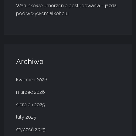
p
Warunkowe umorzenie postępowania – jazda
pod wpływem alkoholu
o
w
p
Archiwa
i
s
kwiecień 2026
a
marzec 2026
sierpień 2025
c
luty 2025
h
styczeń 2025