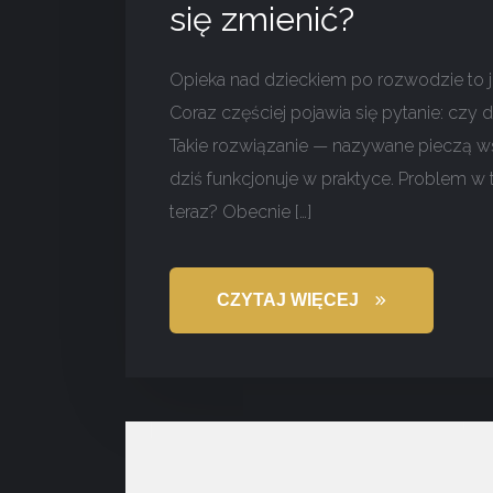
się zmienić?
Opieka nad dzieckiem po rozwodzie to j
Coraz częściej pojawia się pytanie: cz
Takie rozwiązanie — nazywane pieczą ws
dziś funkcjonuje w praktyce. Problem w t
teraz? Obecnie […]
CZYTAJ WIĘCEJ