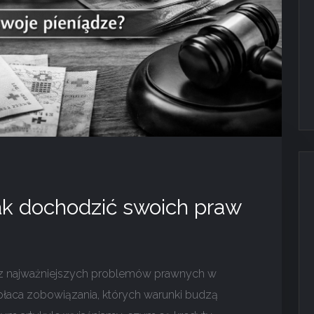
ak dochodzić swoich praw
n z najważniejszych problemów prawnych w
płaca zobowiązania, których warunki budzą