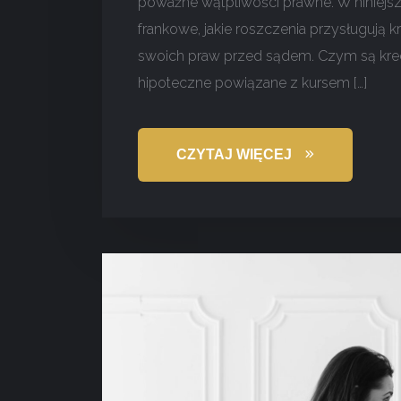
poważne wątpliwości prawne. W niniejs
frankowe, jakie roszczenia przysługują 
swoich praw przed sądem. Czym są kred
hipoteczne powiązane z kursem […]
CZYTAJ WIĘCEJ