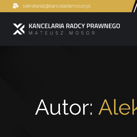
sekretariat@kancelariamosor.pl
Autor:
Ale