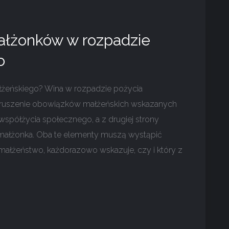
ałżonków w rozpadzie
o
łżeńskiego? Wina w rozpadzie pożycia
naruszenie obowiązków małżeńskich wskazanych
współżycia społecznego, a z drugiej strony
małżonka. Oba te elementy muszą wystąpić
małżeństwo, każdorazowo wskazuje, czy i który z