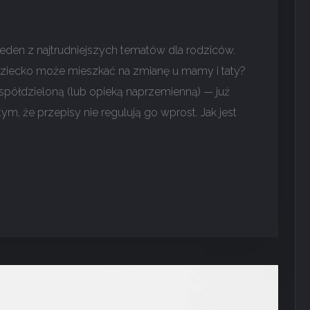
eden z najtrudniejszych tematów dla rodziców.
y dziecko może mieszkać na zmianę u mamy i taty?
półdzieloną (lub opieką naprzemienną) — już
ym, że przepisy nie regulują go wprost. Jak jest