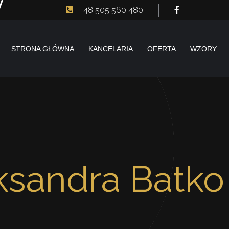
+48 505 560 480
STRONA GŁÓWNA
KANCELARIA
OFERTA
WZORY
ksandra Batko