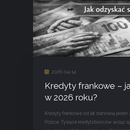
2026-04-14
Kredyty frankowe – j
w 2026 roku?
Kredyty frankowe od lat stanowią jede
Polsce. Tysiące kredytobiorców wciąż s