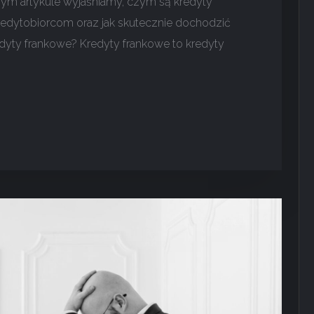
zym artykule wyjaśniamy, czym są kredyty
kredytobiorcom oraz jak skutecznie dochodzić
yty frankowe? Kredyty frankowe to kredyty