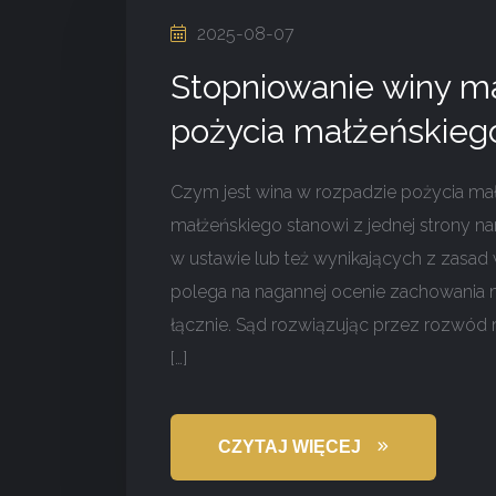
2025-08-07
Stopniowanie winy m
pożycia małżeńskieg
Czym jest wina w rozpadzie pożycia ma
małżeńskiego stanowi z jednej strony 
w ustawie lub też wynikających z zasad 
polega na nagannej ocenie zachowania 
łącznie. Sąd rozwiązując przez rozwód 
[…]
CZYTAJ WIĘCEJ