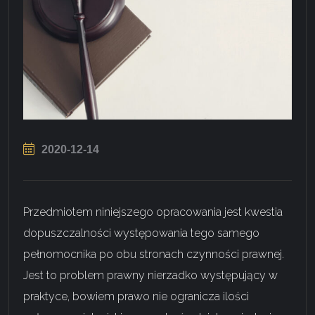
2020-12-14
Przedmiotem niniejszego opracowania jest kwestia
dopuszczalności występowania tego samego
pełnomocnika po obu stronach czynności prawnej.
Jest to problem prawny nierzadko występujący w
praktyce, bowiem prawo nie ogranicza ilości